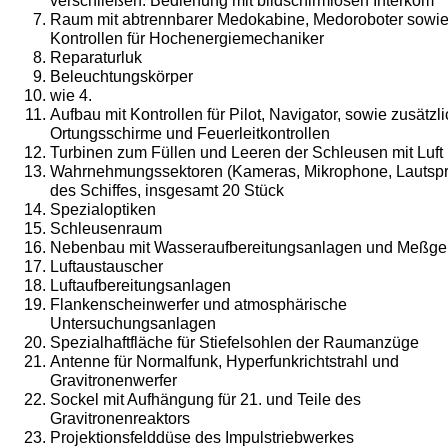
verschließen. Bedienung mit bildschirmlosen Interkom
Raum mit abtrennbarer Medokabine, Medoroboter sowi
Kontrollen für Hoch­energiemechaniker
Reparaturluk
Beleuchtungskörper
wie 4.
Aufbau mit Kontrollen für Pilot, Navigator, sowie zusätzl
Ortungs­schirme und Feuerleitkontrollen
Turbinen zum Füllen und Leeren der Schleusen mit Luft
Wahrnehmungssektoren (Kameras, Mikrophone, Lautspr
des Schiffes, insgesamt 20 Stück
Spezialoptiken
Schleusenraum
Nebenbau mit Wasseraufbereitungsanlagen und Meßge
Luftaustauscher
Luftaufbereitungsanlagen
Flankenscheinwerfer und atmosphärische
Untersuchungsanlagen
Spezialhaftfläche für Stiefelsohlen der Raumanzüge
Antenne für Normalfunk, Hyperfunkrichtstrahl und
Gravitronenwerfer
Sockel mit Aufhängung für 21. und Teile des
Gravitronenreaktors
Projektionsfelddüse des Impulstriebwerkes