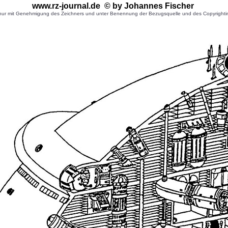
www.rz-journal.de © by Johannes Fischer
r mit Genehmigung des Zeichners und unter Benennung der Bezugsquelle und des Copyrightinhaber