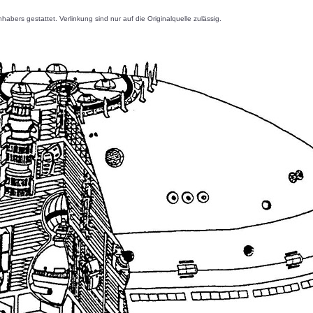
s gestattet. Verlinkung sind nur auf die Originalquelle zulässig.