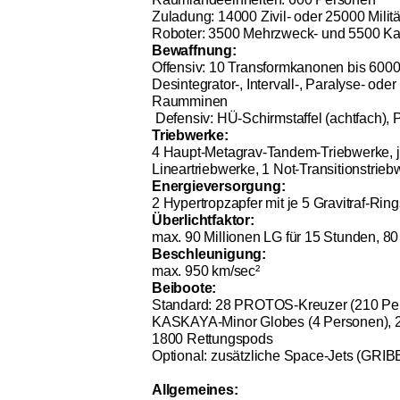
Zuladung: 14000 Zivil- oder 25000 Milit
Roboter: 3500 Mehrzweck- und 5500 Ka
Bewaffnung:
Offensiv: 10 Transformkanonen bis 600
Desintegrator-, Intervall-, Paralyse- od
Raumminen
Defensiv: HÜ-Schirmstaffel (achtfach), Pa
Triebwerke:
4 Haupt-Metagrav-Tandem-Triebwerke, je
Lineartriebwerke, 1 Not-Transitionstrieb
Energieversorgung:
2 Hypertropzapfer mit je 5 Gravitraf-R
Überlichtfaktor:
max. 90 Millionen LG für 15 Stunden, 80
Beschleunigung:
max. 950 km/sec²
Beiboote:
Standard: 28 PROTOS-Kreuzer (210 Per
KASKAYA-Minor Globes (4 Personen), 20
1800 Rettungspods
Optional: zusätzliche Space-Jets (GRIB
Allgemeines: