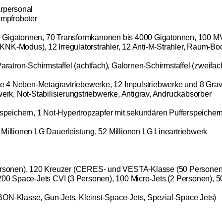
ärpersonal
mpfroboter
0 Gigatonnen, 70 Transformkanonen bis 4000 Gigatonnen, 100 M
er KNK-Modus), 12 Irregulatorstrahler, 12 Anti-M-Strahler, Raum-B
ratron-Schirmstaffel (achtfach), Galornen-Schirmstaffel (zweifach),
 4 Neben-Metagravtriebewerke, 12 Impulstriebwerke und 8 Gravo
werk, Not-Stabilisierungstriebwerke, Antigrav, Andruckabsorber
ingspeichern, 1 Not-Hypertropzapfer mit sekundären Pufferspeich
 Millionen LG Dauerleistung, 52 Millionen LG Lineartriebwerk
sonen), 120 Kreuzer (CERES- und VESTA-Klasse (50 Personen))
0 Space-Jets CVI (3 Personen), 100 Micro-Jets (2 Personen), 
BON-Klasse, Gun-Jets, Kleinst-Space-Jets, Spezial-Space Jets)