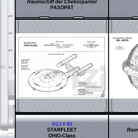
Raumschiff der Cheborparner
PASOPAT
RZJ # 88
STARFLEET
Raum
OHIO-Class