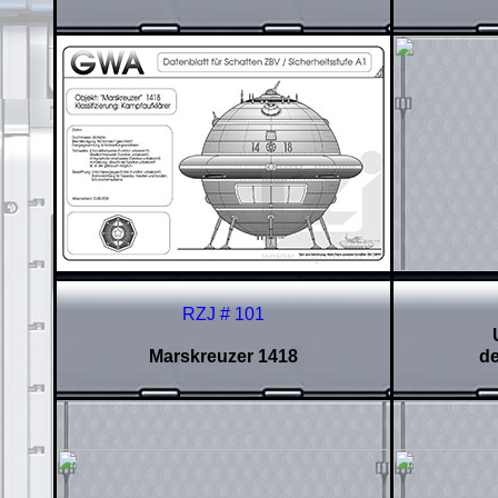
RZJ # 101
Marskreuzer 1418
d