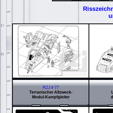
Risszeich
u
RZJ # 77
Terranischer A
llzweck-
Modul-Kampfgleiter
d