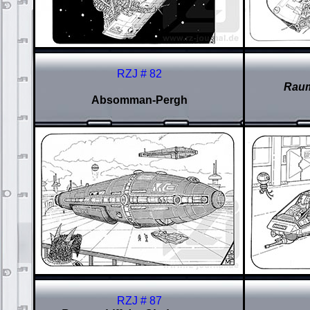
RZJ # 82
Raum
Absomman-Pergh
RZJ # 87