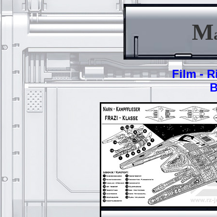
M
Film - 
B