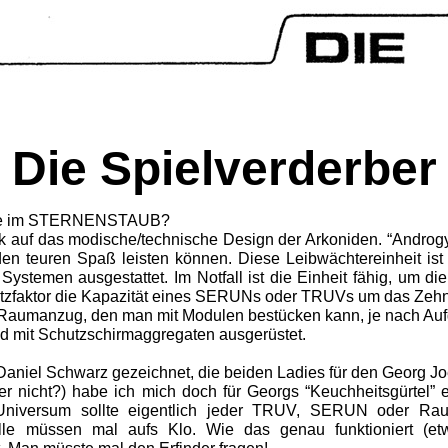
Die Spielverderber
iffe im STERNENSTAUB?
k auf das modische/technische Design der Arkoniden. “Androgyn
den teuren Spaß leisten können. Diese Leibwächtereinheit ist 
Systemen ausgestattet. Im Notfall ist die Einheit fähig, um di
hutzfaktor die Kapazität eines SERUNs oder TRUVs um das Zehn
r Raumanzug, den man mit Modulen bestücken kann, je nach Au
und mit Schutzschirmaggregaten ausgerüstet.
Daniel Schwarz gezeichnet, die beiden Ladies für den Georg J
r nicht?) habe ich mich doch für Georgs “Keuchheitsgürtel” e
Universum sollte eigentlich jeder TRUV, SERUN oder Raum
alle müssen mal aufs Klo. Wie das genau funktioniert (et