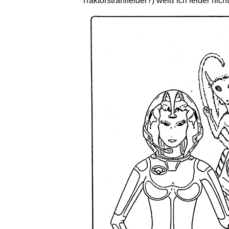
Traktorstrahlfelder?) weiß ich leider nic