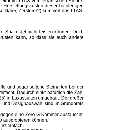
n bekommt LTAS vom terranischen Steuer­
 Herstellungskosten dieser halbfertigen
uf­klärer, Zerstörer?) kümmert das LTAS-
ure Space-Jet nicht leisten können. Doch
mrüsten kann, so dass sie auch andere
ffe und sogar seltene Steinarten bei der
ifacht. Dadurch sinkt natürlich die Zahl
25) in Luxussuiten umgebaut. Der großer
b- und Designauswahl sind im Grundpreis
tz gegen eine Zero-G-Kammer austauscht,
ko ausprobieren können.
ist einfach.