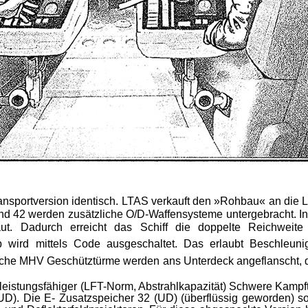
ansport­version identisch. LTAS verkauft den »Rohbau« an die LF
und 42 werden zusätzliche O/D-Waffensysteme untergebracht. In
baut. Dadurch erreicht das Schiff die doppelte Reichweit
wird mittels Code ausgeschaltet. Das erlaubt Beschleun
liche MHV Geschütztürme werden ans Unter­deck angeflanscht, di
l leistungs­fähiger (LFT-Norm, Abstrahlkapazität) Schwere Kamp
(UD). Die E- Zusatzspeicher 32 (UD) (überflüssig geworden) s