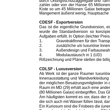
durch Ortungsschutzaggregate und Tarn-
zahler oder von der Hanse 65 Millionen
Kiste so um 45 Millionen Galax betragen
Mangement äußerst wenig, Hauptsache d
CDESF
-
Exportversion
Das ist die eigentliche Grundversion, e
wurde die Standardversion so konzipi
Aufgaben erfüllt. In Option (leichter Prei
1.
Gravotrakfinnen für den Transp
2.
zusätzliche u/o luxuriöse Inne
3.
Außendesign und Farbauswah
4.
Modulaustausch in 1 (UD)
Rißzeichnung und Pläne stellen die billi
CDLSF
-
Luxusversion
Ab Werk ist der ganze Raumer luxuriöser
Innenausstattung und Wandverkleidung zu
der möglichen Besatzungsmitglieder in 
Raum im MD (29) erhält auch eine ander
(80 Millionen Galax) einbegriffen. Das G
Am häufigsten kommt es vor, dass der z
die sich auch mit Wasser füllen lässt, 
Ein Kuriosum sind die Frisbees die (uner