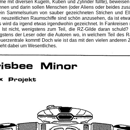
ume mit diversen Kugeln, Kuben und Zylinder füllte), beweisen
können und darin sollen Menschen (oder Aliens oder beides zu
ur ein Sammelsurium von sauber gezeichneten Strichen und El
r neuzeitlichen Raumschiffe sind schön anzusehen, da ist etw
wird da irgend etwas irgendwohin gezeichnet. In Fankreisen 
Ist nicht, wenigstens zum Teil, die RZ-Gilde daran schuld?
tens der Leser oder die Autoren wo, in welchem Teil des R
erzentrale kommt! Doch wie ist das mit den vielen anderen Z
 geht dabei um Wesentliches.