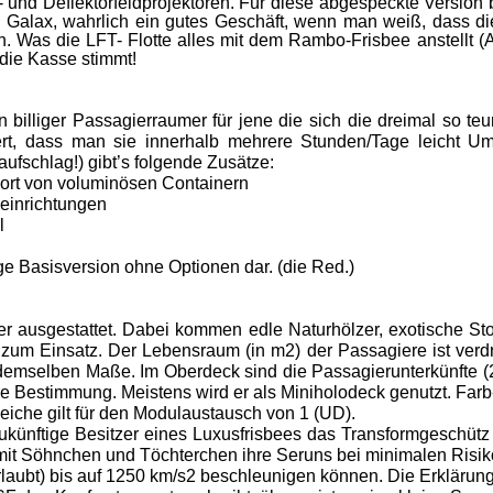
 und Deflektorfeldprojektoren. Für diese abgespeckte Versio
 Galax, wahrlich ein gutes Geschäft, wenn man weiß, dass die
. Was die LFT- Flotte alles mit dem Rambo-Frisbee anstellt (A
ie Kasse stimmt!
in billiger Passagierraumer für jene die sich die dreimal so te
ert, dass man sie innerhalb mehrere Stunden/Tage leicht U
saufschlag!) gibt’s folgende Zusätze:
ort von volumin­ösen Containern
neinrichtungen
l
ge Basisversion ohne Optionen dar. (die Red.)
 ausge­stattet. Dabei kommen edle Naturhölzer, exotische Sto
m Ein­satz. Der Lebensraum (in m2) der Passagiere ist ver­dre
demselben Maße. Im Oberdeck sind die Passagierunterkünfte (
e Bestimmung. Meistens wird er als Miniholodeck genutzt. Far
leiche gilt für den Modulaustausch von 1 (UD).
ukünftige Besitzer eines Luxusfrisbees das Transformge­schü
damit Söhnchen und Töchterchen ihre Seruns bei minimalen Risi
laubt) bis auf 1250 km/s2 beschleunigen können. Die Er­klärung 