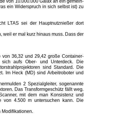
ende von 10.000.000 Galax an ein gemein­
as ein Widerspruch in sich selbst ist) zu
ücht LTAS sei der Hauptnutznießer dort
, weil er mal kurz hinaus muss. Dass der
lle von 36,32 und 29,42 große Container­
 sich aufs Ober- und Unterdeck. Die
orstrahlprojektoren sind Standard. Die
t. Im Heck (MD) sind Arbeitroboter und
inermulden 2 Spezialgleiter, sogenannte
toren. Das Transformgeschütz fällt weg.
n Scanner, mit dem man Konsistenz und
fe von 4.500 m untersuchen kann. Die
 Modifikationen.