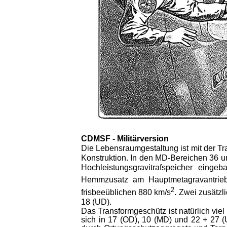
CDMSF -
Militärversion
Die Lebensraumgestaltung ist mit der Tr
Kon­struktion. In den MD-Bereichen 36 
Hochleistungsgravitrafspeicher einge
Hemmzusatz am Hauptmetagravantrieb 
2
frisbeeüblichen 880 km/s
. Zwei zu­sätz
18 (UD).
Das Transformgeschütz ist natürlich vie
sich in 17 (OD), 10 (MD) und 22 + 27 