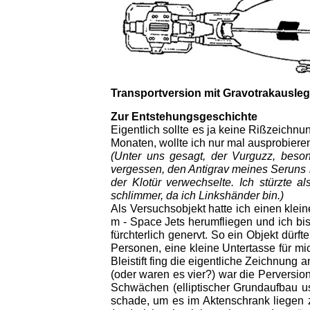
Transportversion mit Gravotrakausleg
Zur Entstehungsgeschichte
Eigentlich sollte es ja keine Rißzeic
Monaten, wollte ich nur mal ausprobiere
(Unter uns gesagt, der Vurguzz, bes
vergessen, den Antigrav meines Seruns m
der Klotür verwechselte. Ich stürzte 
schlimmer, da ich Linkshänder bin.)
Als Versuchsobjekt hatte ich einen klei
m - Space Jets herumfliegen und ich bis
fürchterlich genervt. So ein Objekt dür
Personen, eine kleine Untertasse für mic
Bleistift fing die eigentliche Zeichnun
(oder waren es vier?) war die Perversion,
Schwächen (elliptischer Grundaufbau u
schade, um es im Aktenschrank liegen 