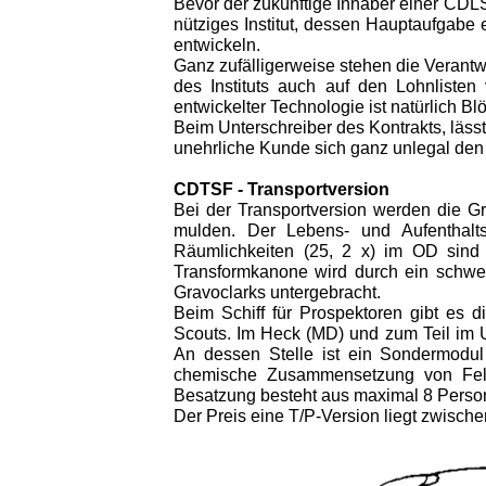
Bevor der zukünftige Inhaber einer CDLS
nütziges Institut, dessen Hauptaufgabe e
ent­wickeln.
Ganz zufälligerweise stehen die Verantw
des Instituts auch auf den Lohnlisten
entwickelter Technologie ist natürlich Bl
Beim Unterschreiber des Kontrakts, läss
unehrliche Kunde sich ganz unlegal den C
CDTSF
-
Transportversion
Bei der Transportversion werden die Gra
mulden. Der Lebens- und Aufenthalt
Räumlichkeiten (25, 2 x) im OD sind a
Transformkanone wird durch ein schwer
Gravoclarks untergebracht.
Beim Schiff für Prospektoren gibt es d
Scouts. Im Heck (MD) und zum Teil im U
An dessen Stelle ist ein Sondermodul
chemische Zusammensetzung von Felsf
Besatzung besteht aus maximal 8 Perso
Der Preis eine T/P-Version liegt zwische