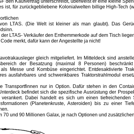
F den Kaufvertrag unterschreibt, überweist er eine kleine Sp
s ist, für zurückgebliebene Kolonialwelten billige High-Tech (w
ortlichen
 von LTAS. (Die Welt ist kleiner als man glaubt). Das Ger
ödsinn.
t der LTAS- Verkäufer den Enthemmerkode auf dem Tisch liegen
ode merkt, dafür kann der Angestellte ja nicht!
votrakausleger gleich mitgeliefert. Im Mitteldeck sind anste
sbereich der Besatzung (maximal 8 Personen) beschränkt
ls Messe und Kombüse einge­richtet. Entdesaktivierte Trakt
es ausfahrbares und schwenkbares Traktor­strahlmodul ersetz
ie Transportfinnen nur in Option. Dafür stehen in den Con­ta
nterdeck befindet sich die spezifische Ausrüstung der Prospek
 verankert. Dabei handelt es sich um einen tiefreichende
ormationen (Planetenkruste, Asteroiden) bis zu einer Tie
nen.
n 70 und 90 Millionen Galax, je nach Optionen und zusätz­lichen