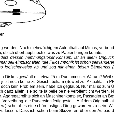
er
hnung werden. Nach mehrwöchigem Aufenthalt auf Mimas, verbun
n, ob ich überhaupt noch etwas zu Papier bringen könnte.
onders dessen hemmungsloser Konsum, ist an allem Unglück
anuell einzuschalten (die Pikosyntronik ist schon seit längere
also logischerweise ab und zog mir einen bösen Bänderriss (
nen Diskus gewählt mit etwa 25 m Durchmesser. Warum? Weil se
 jetzt noch keine zu Gesicht bekam (Soweit zur Aktualität in 
fte doch kein Problem sein, habe ich geglaubt. Nur mal so zum 
h ganz allein, sie sollte ja beileibe nie veröffentlicht werden
g an. Aggregat reihte sich an Maschinenkomplex, Passagier an 
 Verzeihung, die Purversion fertiggestellt. Auf dem Originalblat
sw.) scheint es ein schön
lustiges Ding geworden zu sein. W
zu lassen. Dass ich schon beim Skizzieren über den Aufbau d