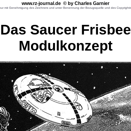
www.rz-journal.de © by Charles Garnier
r mit Genehmigung des Zeichners und unter Benennung der Bezugsquelle und des Copyrightinhaber
Das Saucer Frisbee
Modulkonzept