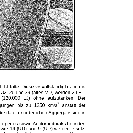
T-Flotte. Diese vervollständigt dann die
 32, 26 und 29 (alles MD) werden 2 LFT-
e (120.000 LJ) ohne aufzutanken. Der
2
igungen bis zu 1250 km/s
anstatt der
e dafür erforderlichen Aggre­gate sind in
ftorpedos sowie Antitorpedoraks befinden
owie 14 (UD) und 9 (UD) werden ersetzt