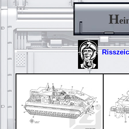
H
ei
Risszei