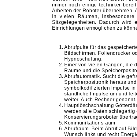
immer noch einige techniker bereit
Arbeiten der Roboter übernehmen. A
In vielen Räumen, insbesondere d
Sitzgelegen­heiten. Dadurch wird
Einrichtungen ermöglichen zu könn
Abrufpulte für das gespeicher
Bildschirmen, Foliendrucker o
Hypnoschulung.
Einer von vielen Gängen, die d
Räume und die Speicher­positr
Abrufautomatik. Sucht die gefr
Speicherpositronik heraus und
symbolkodifizierten Impulse in
ständliche Impulse um und leite
weiter. Auch Rechner genannt.
Hauptlöschschaltung Götterdä
werden alle Daten schlag­artig
Konservierungsroboter übertra
Kommunikationsraum
Abrufraum. Beim Abruf auf Bil
Wunsch links und recht Ener­gi