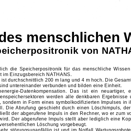
 des menschlichen 
peicherpositronik von NATH
glich die Speicherpositronik für das menschliche Wissen
rakt im Einzugsbereich NATHANS.
 ist durchschnittlich 200 m lang und 4 m hoch. Die Gesamt
ind untereinander verbunden und bilden eine Einheit.
henergie-Datenkompensation. Das ist ein neuartiger, 
atenspeichersektoren werden alle denkbaren Ergebnisse 
ondern in Form eines symbolkodifizierten Impulses in ih
ll. Die Abrufung geschieht durch einen Löschimpuls, de
fließt der abgeru­fene Impuls in den Rechner, wo er zum v
rd. Der abgerufene Im­puls stellt aber lediglich eine Kop
r versehentlichen Löschung vorgebeugt.
sehr störungsunanfällig ist und im Notfall Wartungsrobote