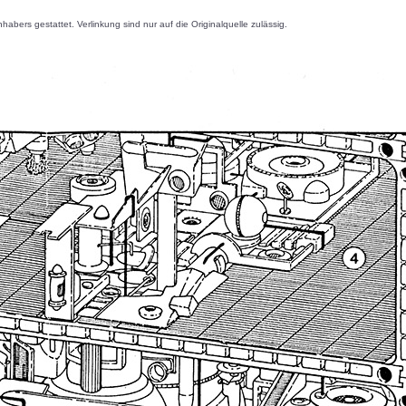
s gestattet. Verlinkung sind nur auf die Originalquelle zulässig.