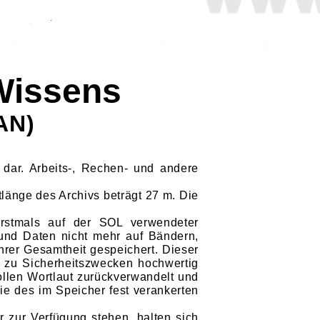
Wissens
AN)
 dar. Arbeits-, Rechen- und andere
länge des Archivs beträgt 27 m. Die
erstmals auf der SOL verwendeter
und Daten nicht mehr auf Bändern,
rer Gesamt­heit gespeichert. Dieser
r zu Sicherheitszweck­en hochwertig
ollen Wortlaut zurückverwan­delt und
ie des im Speicher fest veranker­ten
r zur Verfügung stehen, halten sich