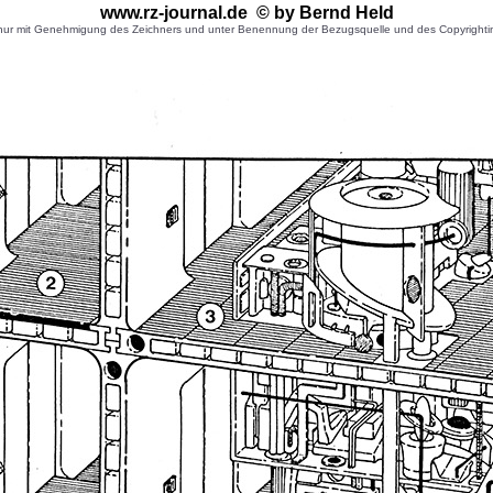
www.rz-journal.de © by Bernd Held
r mit Genehmigung des Zeichners und unter Benennung der Bezugsquelle und des Copyrightinhaber