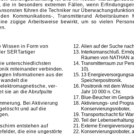
, die in besonders extremen Fällen, wenn Erfindungsgeist
nsonsten führen die Techniker nur Über­wachungsfunktion
en Kommunikations-, Transmitter­und Arbeitsräumen f
 eine zügige Arbeitsweise bewirkt, um so vielen Perso
en.
te Wissen in Form von
Alien auf der Suche nach
der SERTartiger
Interkomanschluß. Ermög
Räumen von NATHAN au
ie unterschiedlichsten
Transmitterraum zur Per
onik miteinander verbinden.
10).
agten Informationen aus der
13 Energieversorgungsan
 wandelt die
Speicherpositronik.
 elektromagnetische, ver­
Positronik mit dem Wiss
t sie an die Abrufpulte
Jahr 10 000 n. Chr.
Blue-Beucher im Gespräc
mmerung. Bei Aktivierung
Aktivierungs- und Progra
 gelöscht und auf die
Konservierungsroboter,
gen.
Transportschacht für Ware
Teil der Lebenserhaltung
dschirm entstehen auf
Externe Energieversorgun
efelder, die eine ungestörte
Konservierungsroboter, a