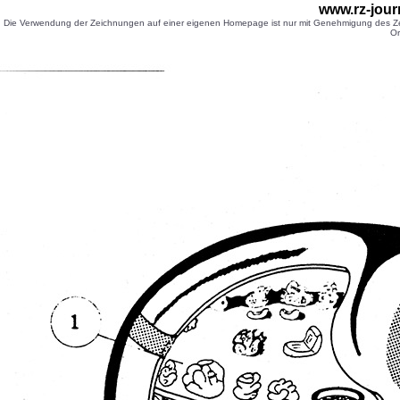
www.rz-jour
Die Verwendung der Zeichnungen auf einer eigenen Homepage ist nur mit Genehmigung des Zei
Or