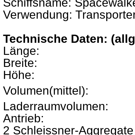
Schiffsname:
Spacewalk
Verwendung: Transporter/
Technische Daten: (all
Länge:
Breite:
Höhe:
Volumen(mittel):
Laderraumvolumen:
Antrieb:
2 Schleissner-Aggregate 