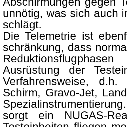
Abschirmungen gegen Te
unnötig, was sich auch 
schlägt.
Die Telemetrie ist eben
schränkung, dass normal
Re­duktionsflugphase
Ausrüstung der Testei
Verfahrenswei­se, d.h.
Schirm, Gravo-Jet, Lan
Spezialinstrumentie­ru
sorgt ein NUGAS-Reak
Testeinheiten fliegen m