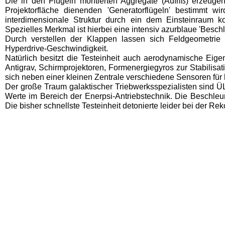
Die in den Flügeln montierten Aggregate (Aufriß) erzeuge
Projektorfläche dienenden 'Generatorflügeln' bestimmt w
interdimensionale Struktur durch ein dem Einsteinraum k
Spezielles Merkmal ist hier­bei eine intensiv azurblaue 'Bes
Durch verstellen der Klappen lassen sich Feldgeometrie u
Hyperdrive-Geschwindigkeit.
Natürlich besitzt die Testeinheit auch aerodynamische Eigen
Antigrav, Schirmprojektoren, Formener­giegyros zur Stabilisa
sich neben einer kleinen Zentrale verschiedene Sensoren fü
Der große Traum galaktischer Triebwerksspezialisten sind Ü
Werte im Bereich der Enerpsi-Antriebstechnik. Die Beschleu
Die bisher schnellste Testeinheit detonierte leider bei der R