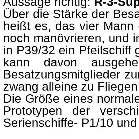
Aussage richtig:
R
-
3
-
Sup
Über die Stärke der Besa
heißt es, das vier Mann
noch manövrieren, und i
in P39/32 ein Pfeilschif
kann davon ausgehen
Besatzungsmitglieder zum
zwang alleine zu Fliegen
Die Größe eines normalen
Prototypen der versch
Serienschiffe- P1/10 und