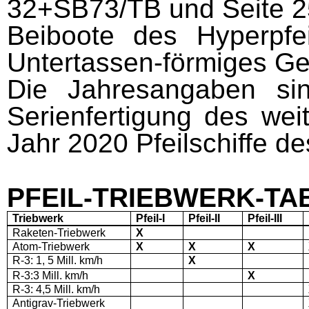
32+SB73/TB und Seite 25
Beiboote des Hyperpfeil
Untertassen-förmiges Ger
Die Jahresangaben sin
Serienfertigung des wei
Jahr 2020 Pfeilschiffe de
PFEIL-TRIEBWERK-TA
Triebwerk
Pfeil
-
I
Pfeil
-
II
Pfeil
-
III
Raketen-Triebwerk
X
Atom-Triebwerk
X
X
X
R-3: 1, 5 Mill. km/h
X
R-3:3 Mill. km/h
X
R-3: 4,5 Mill. km/h
Antigrav-Triebwerk