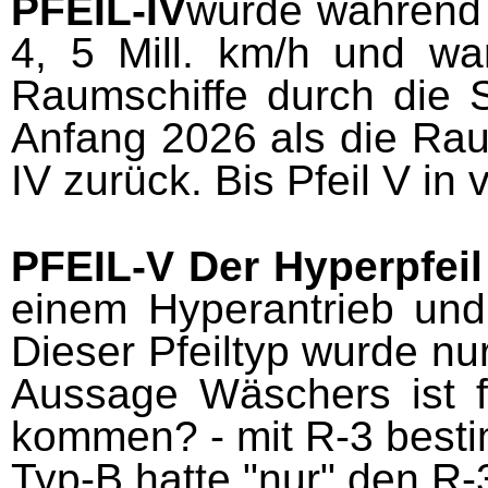
PFEIL
-
IV
wurde während d
4, 5 Mill. km/h und war
Raumschiffe durch die 
Anfang 2026 als die Raum
IV zurück. Bis Pfeil V in 
PFEIL
-
V
Der Hyperpfei
einem Hyperantrieb und 
Dieser Pfeiltyp wurde nu
Aussage Wäschers ist f
kommen? - mit R-3 best
Typ-B
hatte "nur" den R-