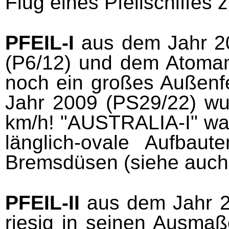
Flug eines Pfeilschiffes 
PFEIL
-
I
aus dem Jahr 2
(P6/12) und dem Atomanr
noch ein großes Außenfe
Jahr 2009 (PS29/22) wur
km/h! "AUSTRALIA-I" war 
länglich-ovale Aufbau
Bremsdüsen (siehe auc
PFEIL
-
II
aus dem Jahr 2
riesig in seinen Ausmaß