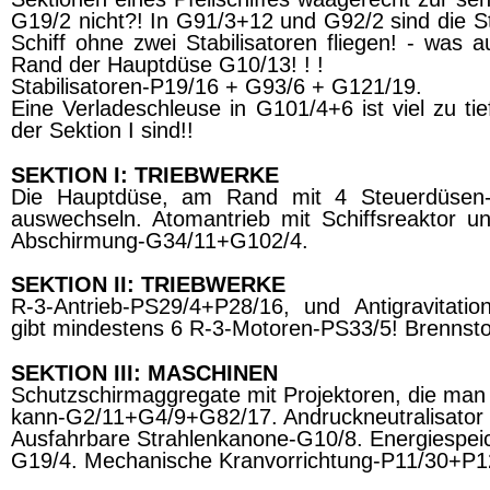
G19/2 nicht?! In G91/3+12 und G92/2 sind die S
Schiff ohne zwei Stabilisatoren fliegen! - was 
Rand der Hauptdüse G10/13! ! !
Stabilisatoren-P19/16 + G93/6 + G121/19.
Eine Verladeschleuse in G101/4+6 ist viel zu ti
der Sektion I sind!!
SEKTION I: TRIEBWERKE
Die Hauptdüse, am Rand mit 4 Steuerdüsen-
auswechseln. Atomantrieb mit Schiffsreaktor 
Abschirmung-G34/11+G102/4.
SEKTION II: TRIEBWERKE
R-3-Antrieb-PS29/4+P28/16, und Antigravitatio
gibt mindestens 6 R-3-Motoren-PS33/5! Brennst
SEKTION III: MASCHINEN
Schutzschirmaggregate mit Projektoren, die man
kann-G2/11+G4/9+G82/17. Andruckneutralisator
Ausfahrbare Strahlenkanone-G10/8. Energiespei
G19/4. Mechanische Kranvorrichtung-P11/30+P1