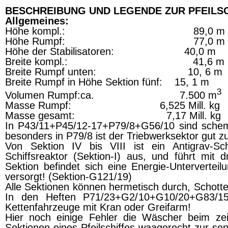
BESCHREIBUNG UND LEGENDE ZUR PFEILSC
Allgemeines:
Höhe kompl.: 89,0 m
Höhe Rumpf: 77,0 m
Höhe der Stabilisatoren: 40,0 m
Breite kompl.:
41,6 m
Breite Rumpf unten: 10, 6 m
Breite Rumpf in Höhe Sektion fünf:
15, 1 m
3
Volumen Rumpf:ca. 7.500 m
Masse Rumpf: 6,525 Mill. kg
Masse gesamt: 7,17 Mill. kg
In P43/11+P45/12-17+P79/8+G56/10 sind scheme
besonders in P79/8 ist der Triebwerksektor gut zu
Von Sektion IV bis VIII ist ein Antigrav-S
Schiffsreaktor (Sektion-I) aus, und führt mit
Sektion befindet sich eine Energie-Unterverteil
versorgt! (Sektion-G121/19)
Alle Sektionen können hermetisch durch, Schotte
In den Heften P71/23+G2/10+G10/20+G83/15 i
Kettenfahrzeuge mit Kran oder Greifarm!
Hier noch einige Fehler die Wäscher beim zeic
Sektionen eines Pfeilschiffes waagerecht zur se