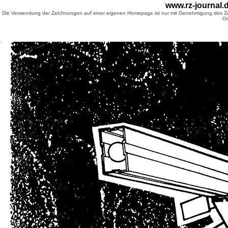
www.rz-journal
Die Verwendung der Zeichnungen auf einer eigenen Homepage ist nur mit Genehmigung des Zei
Or