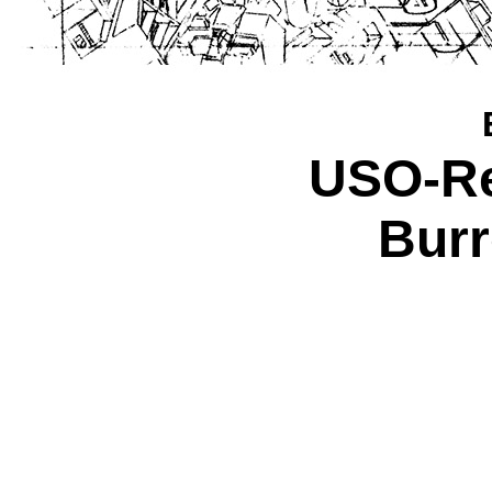
USO-Re
Burr