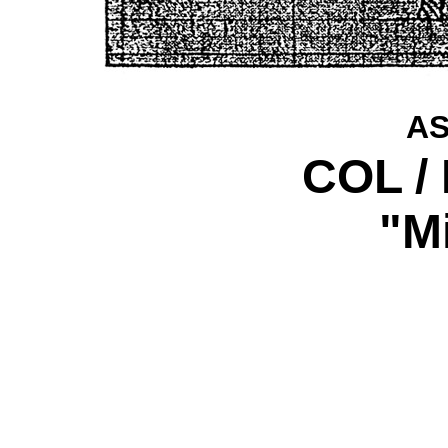
A
COL /
"
M