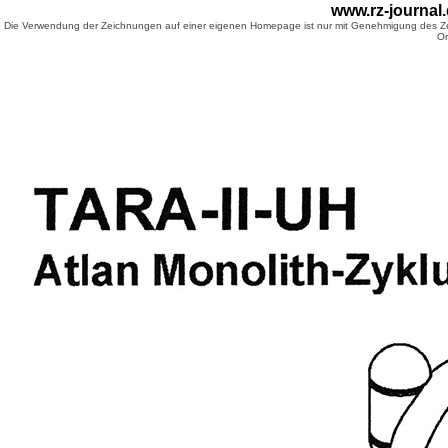
www.rz-journa
Die Verwendung der Zeichnungen auf einer eigenen Homepage ist nur mit Genehmigung des Zei
Or