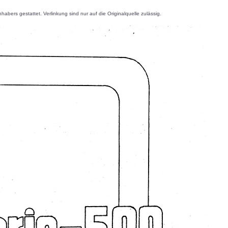
s gestattet. Verlinkung sind nur auf die Originalquelle zulässig.