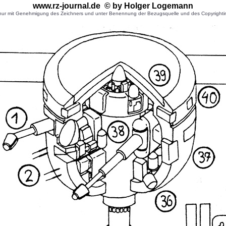
www.rz-journal.de © by Holger Logemann
r mit Genehmigung des Zeichners und unter Benennung der Bezugsquelle und des Copyrightinhaber