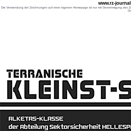
www.rz-journa
Die Verwendung der Zeichnungen auf einer eigenen Homepage ist nur mit Genehmigung des Zei
Or