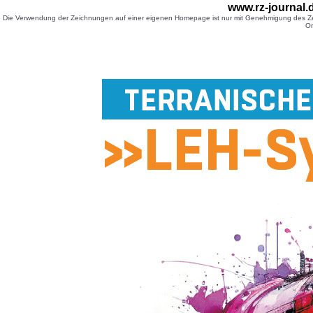
www.rz-journal
Die Verwendung der Zeichnungen auf einer eigenen Homepage ist nur mit Genehmigung des Zei
Or