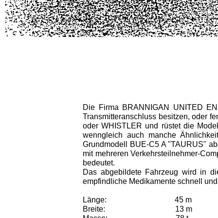
Die Firma BRANNIGAN UNITED ENGINES 
Transmitteranschluss besitzen, oder 
oder WHISTLER und rüstet die Modell
wenngleich auch manche Ähn­lichk
Grundmodell BUE-C5 A "TAURUS" abgelei
mit mehreren Verkehrsteilnehmer-Compu
bedeutet.
Das abgebildete Fahrzeug wird in 
empfindliche Medikamente schnell und 
Länge:
45 m
Breite:
13 m