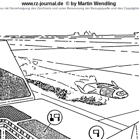
www.rz-journal.de © by Martin Wendling
r mit Genehmigung des Zeichners und unter Benennung der Bezugsquelle und des Copyrightinhaber