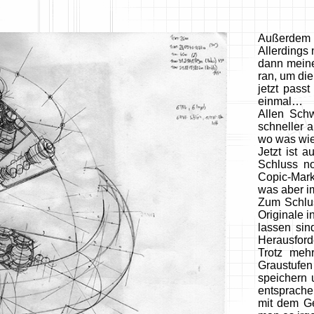
Außerdem v
Allerdings
dann meine
ran, um die
jetzt pass
einmal…
Allen Schw
schneller 
wo was wie
Jetzt ist 
Schluss no
Copic-Mark
was aber i
Zum Schlu
Originale 
lassen sin
Herausford
Trotz mehr
Graustufen
speichern 
entsprachen
mit dem Ge