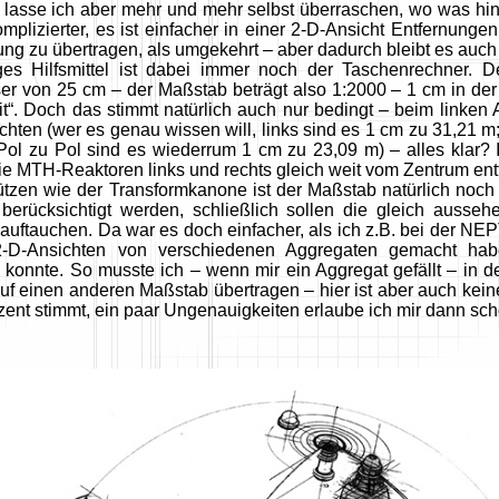
it lasse ich aber mehr und mehr selbst überraschen, wo was 
komplizierter, es ist einfacher in einer 2-D-Ansicht Entfernun
ung zu übertragen, als umgekehrt – aber dadurch bleibt es auch
ges Hilfsmittel ist dabei immer noch der Taschenrechner. 
r von 25 cm – der Maßstab beträgt also 1:2000 – 1 cm in der
it“. Doch das stimmt natürlich auch nur bedingt – beim linken 
chten (wer es genau wissen will, links sind es 1 cm zu 31,21 m;
l zu Pol sind es wiederrum 1 cm zu 23,09 m) – alles klar? Ist
ie MTH-Reaktoren links und rechts gleich weit vom Zentrum entf
tzen wie der Transformkanone ist der Maßstab natürlich noch
berücksichtigt werden, schließlich sollen die gleich ausse
auftauchen. Da war es doch einfacher, als ich z.B. bei der N
 2-D-Ansichten von verschiedenen Aggregaten gemacht ha
n konnte. So musste ich – wenn mir ein Aggregat gefällt – i
uf einen anderen Maßstab übertragen – hier ist aber auch kein
zent stimmt, ein paar Ungenauigkeiten erlaube ich mir dann sc