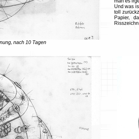
man es ir
Und was ist
toll zurück
Papier, d
Risszeichnu
hnung, nach 10 Tagen