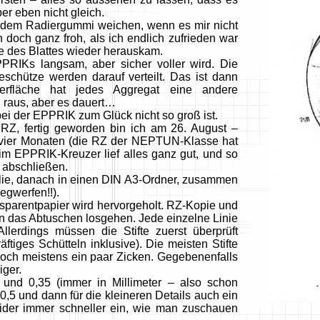
er eben nicht gleich.
r dem Radiergummi weichen, wenn es mir nicht
 doch ganz froh, als ich endlich zufrieden war
e des Blattes wieder herauskam.
RIKs langsam, aber sicher voller wird. Die
eschütze werden darauf verteilt. Das ist dann
rfläche hat jedes Aggregat eine andere
 raus, aber es dauert…
bei der EPPRIK zum Glück nicht so groß ist.
 RZ, fertig geworden bin ich am 26. August –
d vier Monaten (die RZ der NEPTUN-Klasse hat
eim EPPRIK-Kreuzer lief alles ganz gut, und so
g abschließen.
folie, danach in einen DIN A3-Ordner, zusammen
egwerfen!!).
sparentpapier wird hervorgeholt. RZ-Kopie und
ann das Abtuschen losgehen. Jede einzelne Linie
llerdings müssen die Stifte zuerst überprüft
ftiges Schütteln inklusive). Die meisten Stifte
doch meistens ein paar Zicken. Gegebenenfalls
iger.
und 0,35 (immer in Millimeter – also schon
0,5 und dann für die kleineren Details auch ein
eider immer schneller ein, wie man zuschauen