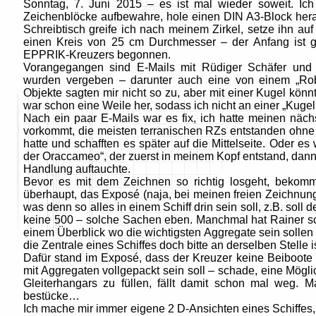
Sonntag, 7. Juni 2015 – es ist mal wieder soweit. I
Zeichenblöcke aufbewahre, hole einen DIN A3-Block hera
Schreibtisch greife ich nach meinem Zirkel, setze ihn a
einen Kreis von 25 cm Durchmesser – der Anfang ist g
EPPRIK-Kreuzers begonnen.
Vorangegangen sind E-Mails mit Rüdiger Schäfer und
wurden vergeben – darunter auch eine von einem „Rob
Objekte sagten mir nicht so zu, aber mit einer Kugel könn
war schon eine Weile her, sodass ich nicht an einer „Kugelr
Nach ein paar E-Mails war es fix, ich hatte meinen nächs
vorkommt, die meisten terranischen RZs entstanden ohne A
hatte und schafften es später auf die Mittelseite. Oder 
der Oraccameo“, der zuerst in meinem Kopf entstand, dann
Handlung auftauchte.
Bevor es mit dem Zeichnen so richtig losgeht, bekom
überhaupt, das Exposé (naja, bei meinen freien Zeichnunge
was denn so alles in einem Schiff drin sein soll, z.B. s
keine 500 – solche Sachen eben. Manchmal hat Rainer sc
einem Überblick wo die wichtigsten Aggregate sein sollen
die Zentrale eines Schiffes doch bitte an derselben Stelle is
Dafür stand im Exposé, dass der Kreuzer keine Beiboote
mit Aggregaten vollgepackt sein soll – schade, eine Möglic
Gleiterhangars zu füllen, fällt damit schon mal weg. 
bestücke…
Ich mache mir immer eigene 2 D-Ansichten eines Schiffes,