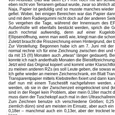
eben nicht von Terranern gebaut wurde, zwar so ähnlich ab
Naja, Papier ist geduldig und so musste manches wiede
gefiel. Wobei, bei einigen Bereichen war das Papier dann
und mit dem Radiergummi nicht doch auf der anderen Seit
So vergehen die Tage, während der Innenraum des EPP
Außenhülle will ebenfalls bestückt werden, sprich die G
auch nochmal aufwendig, denn auf einer Kugelobe
Ellipsenöffnung, wenn man weiß wie, kriegt man die schon
Zuletzt braucht die Risszeichnung einen Hintergrund, der 
Zur Vorstellung: Begonnen habe ich am 7. Juni mit der
normal rechne ich für eine Zeichnung zwischen drei un
da mit 15 (!!!) Monaten auch „etwas“ länger gedauert). B
konnte ich nach anderthalb Monaten die Bleistiftzeichnun
Jetzt wird das Original kopiert und kommt unter Klarsicht
zu meinen anderen RZs (es soll Leute geben, die sowas w
Ich gehe wieder an meinen Zeichenschrank, ein Blatt Tran
Transparentpapier mittels Klebstreifen fixiert und dann k
darf nun mit einem Tuschestift nachgefahren werden. A
werden, ob sie in der Zwischenzeit eingetrocknet sind (krä
sind in der Regel kein Problem, aber mein 0,18er macht 
muss dann der Tuschekopf auch mal in den Ultraschallrein
Zum Zeichnen benutze ich verschiedene Größen; 0,25 
ziemlich dünn) sind am meisten im Einsatz, aber auch ein 
0,18er – manchmal auch ein 0,13er, aber der trocknet l