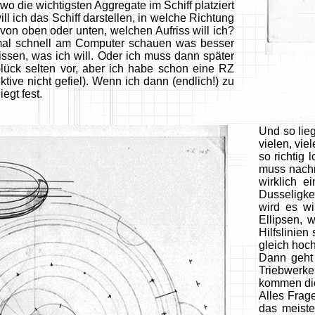
 die wichtigsten Aggregate im Schiff platziert
ll ich das Schiff darstellen, in welche Richtung
es von oben oder unten, welchen Aufriss will ich?
mal schnell am Computer schauen was besser
issen, was ich will. Oder ich muss dann später
ck selten vor, aber ich habe schon eine RZ
ive nicht gefiel). Wenn ich dann (endlich!) zu
egt fest.
Und so lieg
vielen, vie
so richtig 
muss nachm
wirklich e
Dusseligkei
wird es wi
Ellipsen, 
Hilfslinien
gleich hoc
Dann geht 
Triebwerke
kommen die
Alles Frage
das meiste