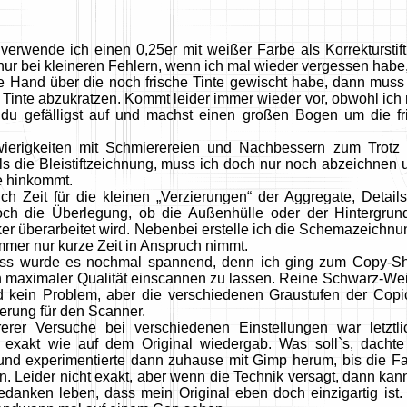
erwende ich einen 0,25er mit weißer Farbe als Korrektursti
 nur bei kleineren Fehlern, wenn ich mal wieder vergessen habe
 Hand über die noch frische Tinte gewischt habe, dann muss
 Tinte abzukratzen. Kommt leider immer wieder vor, obwohl ich
t du gefälligst auf und machst einen großen Bogen um die fr
ierigkeiten mit Schmierereien und Nachbessern zum Trotz 
als die Bleistiftzeichnung, muss ich doch nur noch abzeichnen 
 hinkommt.
auch Zeit für die kleinen „Verzierungen“ der Aggregate, Deta
ch die Überlegung, ob die Außenhülle oder der Hintergrund
er überarbeitet wird. Nebenbei erstelle ich die Schemazeichn
mmer nur kurze Zeit in Anspruch nimmt.
ss wurde es nochmal spannend, denn ich ging zum Copy-Sh
in maximaler Qualität einscannen zu lassen. Reine Schwarz-W
d kein Problem, aber die verschiedenen Graustufen der Cop
erung für den Scanner.
erer Versuche bei verschiedenen Einstellungen war letztl
 exakt wie auf dem Original wiedergab. Was soll`s, dachte 
und experimentierte dann zuhause mit Gimp herum, bis die Fa
. Leider nicht exakt, aber wenn die Technik versagt, dann kann
danken leben, dass mein Original eben doch einzigartig ist.