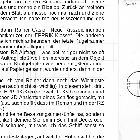
ch gehe an meinen Schrank, indem ich meine
us und trenne ein Blatt ab. Zurück an meinem
uf dem Blatt an, messe nochmal nach und ziehe
emacht, ich habe mit der Risszeichnung des
 dann Rainer Castor. Neue Risszeichnungen
otkreuzer der EPPRIK-Klasse“. Die anderen
te ich mich anfreunden, der letzte Kugelraumer
aumerübersättigung“ litt.
ten RZ-Auftrag – was bei mir gar nicht so oft
uftrag, bloß weil ich Interesse an dem Objekt
es waren Kopfgeburten wie bei dem „Sternraumer
 auf Papier gebannt wurde und erst dann in der
me ich von Rainer dann noch das Wichtigste
n auch nicht so wichtig). In diesem steht drin,
oll der EPPRIK-Kreuzer zwölf TFKs bekommen und
hon 2D-Ansichten eines Schiffes gemacht, mit
 (u.a. auch dafür, dass im Roman und in der RZ
t).
 und keine Besatzungsunterkünfte hat, sondern
hkeit kleinere Stellen im Schiff mit Decks oder
Mal schauen, mit was ich das Schiff sonst so
 um festzulegen, auf welcher Höhe nachher die