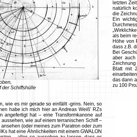
letzten Ze
natürlich 
die Zeichn
Ein wichti
Durchmesse
„Wirklichke
als beim re
Höhe von Po
dass z.B. d
Bei Geschü
aber auch 
Zeichnung 
Blatt mit
einarbeite
das dann a
 oben,
zu 100 Pro
 der Schiffshülle
ie es mir gerade so einfällt -grins. Nein, so
schen habe ich mich hier an Andreas Weiß' RZs
en angefertigt hat – eine Transformkanone auf
ch aussehen, wie auf einem terranischen Schiff –
n ansehen (oder meines zum Paratron oder zum
IKs hat eine Ähnlichkeiten mit einem GWALON
ten – alles so aussehen zu lassen, dass es