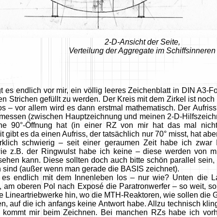
2-D-Ansicht der Seite,
Verteilung der Aggregate im Schiffsinneren
t es endlich vor mir, ein völlig leeres Zeichenblatt in DIN A3-F
len Strichen gefüllt zu werden. Der Kreis mit dem Zirkel ist noch
los – vor allem wird es dann erstmal mathematisch. Der Aufriss
essen (zwischen Hauptzeichnung und meinen 2-D-Hilfszeichn
ine 90°-Öffnung hat (in einer RZ von mir hat das mal nicht
t gibt es da einen Aufriss, der tatsächlich nur 70° misst, hat a
rklich schwierig – seit einer geraumen Zeit habe ich zwar 
wie z.B. der Ringwulst habe ich keine – diese werden von 
 sehen kann. Diese sollten doch auch bitte schön parallel sei
h sind (außer wenn man gerade die BASIS zeichnet).
es endlich mit dem Innenleben los – nur wie? Unten die La
, am oberen Pol nach Exposé die Paratronwerfer – so weit, s
 Lineartriebwerke hin, wo die MTH-Reaktoren, wie sollen die
n, auf die ich anfangs keine Antwort habe. Allzu technisch klingt 
 kommt mir beim Zeichnen. Bei manchen RZs habe ich vorher