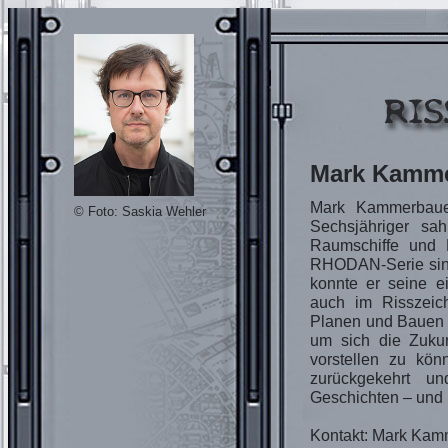
Mark Kamm
Mark Kammerbauer 
© Foto: Saskia Wehler
Sechsjähriger s
Raumschiffe und 
RHODAN-Serie sind 
konnte er seine e
auch im Risszeich
Planen und Bauen is
um sich die Zukun
vorstellen zu kön
zurückgekehrt un
Geschichten – und i
Kontakt: Mark Kam