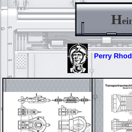
H
ei
Perry Rhodan