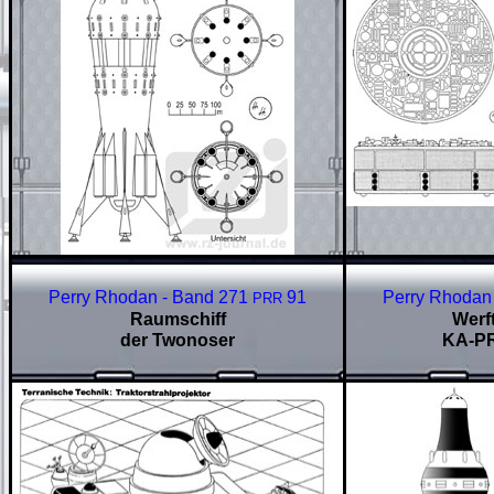
Perry Rhodan - Band 271
91
Perry Rhodan
PRR
Raumschiff
Werf
der T
wonoser
KA-P