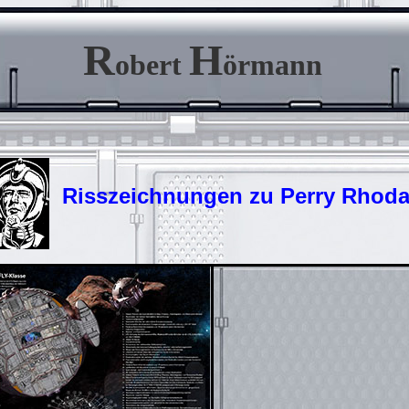
R
H
obert
örmann
Risszeichnungen zu Perry Rhod