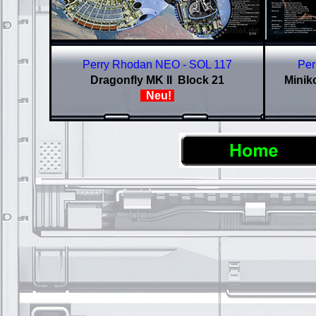
Perry Rhodan NEO - SOL 117
Per
Dragonfly MK II Block 21
Minik
Neu!