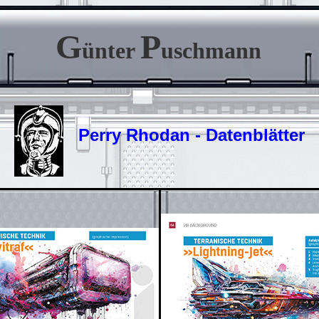
G
P
ünter
uschmann
Perry Rhodan - Datenblätter