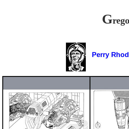
G
reg
Perry Rhodan