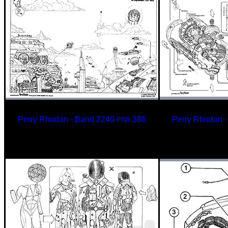
Perry Rhodan - Band 2240
368
Perry Rhodan 
PRR
Die terranische Raumflotte
Der
im September 1331 NGZ
Kompansat