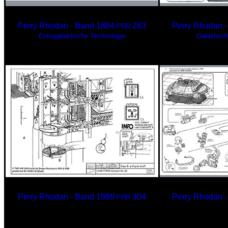
Perry Rhodan - Band 1884
283
Perry Rhodan 
PRR
Extragalaktische Technologie
Galaktisc
Planetenfahrzeuge der Dscherro
Terranische SE
Perry Rhodan - Band 1968
304
Perry Rhodan 
PRR
Antigravschacht, Klasse B
Der Hype
Teil 2
(oder das M