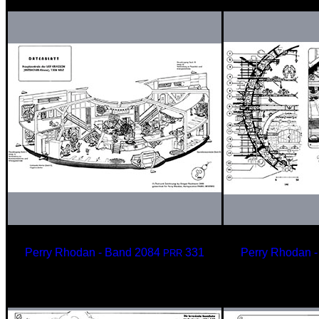
Perry Rhodan - Band 2084
331
Perry Rhodan 
PRR
Hauptzentrale
Strukturv
der LEIF ERIKSSON
in der EN