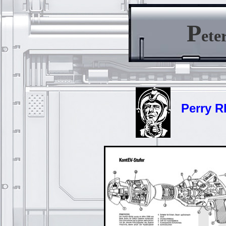
P
ete
Perry Rho