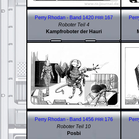
Perry Rhodan - Band 1420
167
Perr
PRR
Roboter Teil 4
Kampfroboter der Hauri
Perry Rhodan - Band 1456
176
Perr
PRR
Roboter Teil 10
Posbi