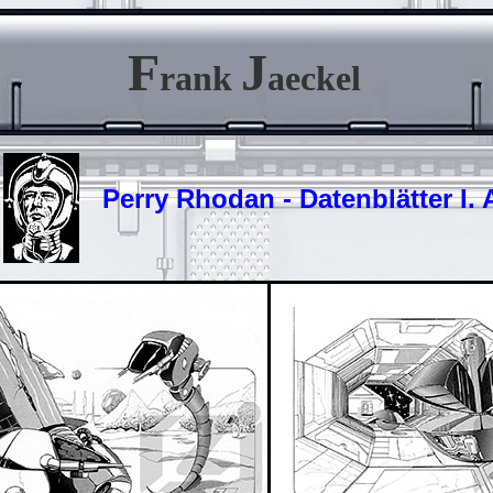
F
J
rank
aeckel
Perry Rhodan - Datenblätter I. 