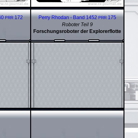
40
172
Perry Rhodan - Band 1452
175
PRR
PRR
Roboter Teil 9
Forschungsroboter der Explorerflotte