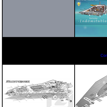
Schla
INDO
Cor