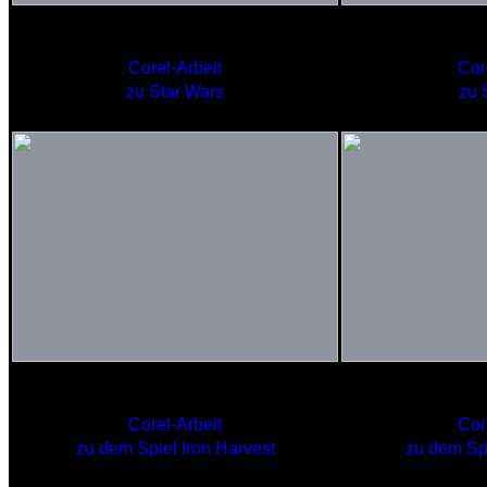
PARAMOUNT
U.S.S. 
Corel-Arbeit
Cor
zu Star Wars
zu 
Leichter Kreuzer POTEMKIN
Schlachtkre
Corel-Arbeit
Cor
zu dem Spiel Iron Harvest
zu dem Spi