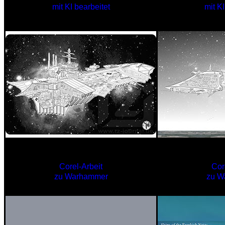
mit KI bearbeitet
mit KI
INFEKTOR
IN
Corel-Arbeit
Cor
zu Warhammer
zu W