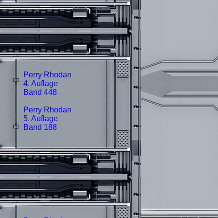
Perry Rhodan
4. Auflage
Band 448
Perry Rhodan
5. Auflage
Band 188