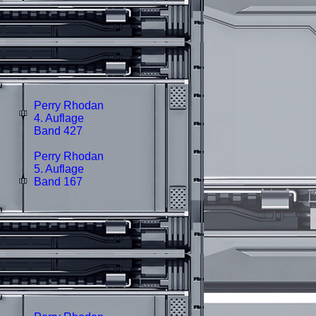
Perry Rhodan
4. Auflage
Band 427
Perry Rhodan
5. Auflage
Band 167