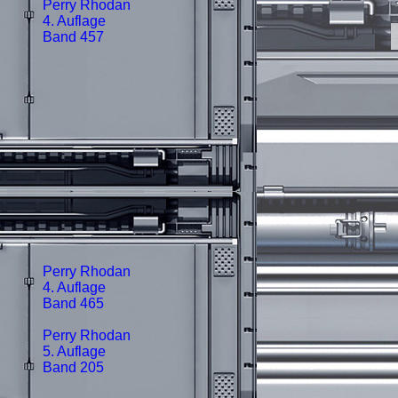
Perry Rhodan
4. Auflage
Band 457
Perry Rhodan
4. Auflage
Band 465
Perry Rhodan
5. Auflage
Band 205