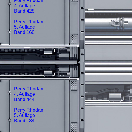
Perry Rhodan
4. Auflage
Band 428
Perry Rhodan
5. Auflage
Band 168
Perry Rhodan
4. Auflage
Band 444
Perry Rhodan
5. Auflage
Band 184