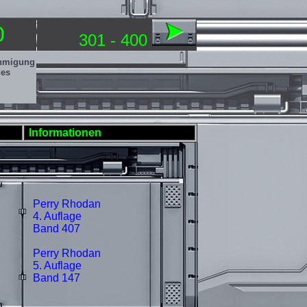
0
301 - 400
ehmigung
des
Informationen
Perry Rhodan
4. Auflage
Band 407
Perry Rhodan
5. Auflage
Band 147