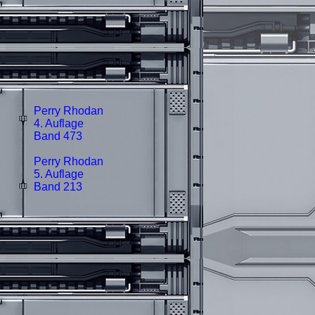
Perry Rhodan
4. Auflage
Band 473
Perry Rhodan
5. Auflage
Band 213