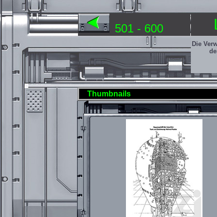
501 - 600
Die Ver
de
Thumbnails