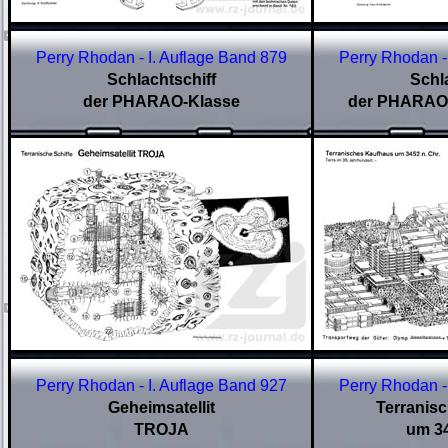
Perry Rhodan - I. Auflage Band
879
Perry Rhodan -
Schlachtschiff
Schl
der PHARAO-Klasse
der PHARAO-
Perry Rhodan - I. Auflage Band
927
Perry Rhodan -
Geheimsatellit
Terranis
TROJA
um 34