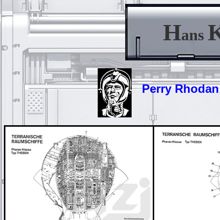
H
ans
Perry Rhodan -