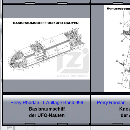
Perry Rhodan - I. Auflage Band
999
Perry Rhodan - 
Basisraumschiff
Knou
der UFO-Nauten
der