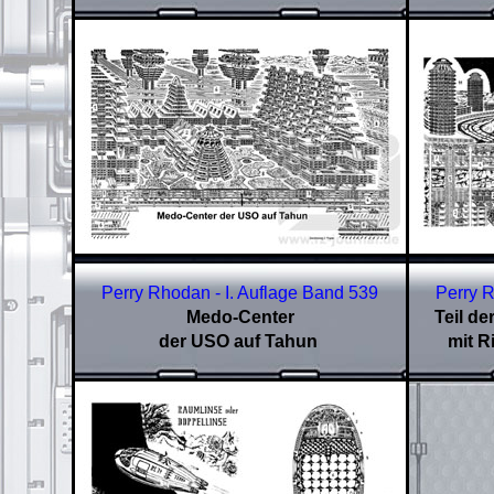
Perry Rhodan - I. Auflage Band 539
Perry R
Medo-Center
Teil de
der USO auf Tahun
mit 