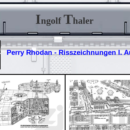
I
T
ngolf
haler
Perry Rhodan - Risszeichnungen I. A