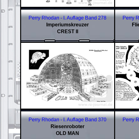
Perry Rhodan - I. Auflage Band 278
Perry R
Imperiumskreuzer
Fl
CREST II
Perry Rhodan - I. Auflage Band 370
Perry R
Riesenroboter
OLD MAN