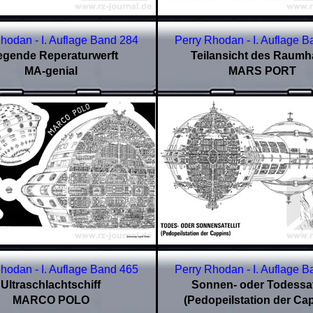
hodan - I. Auflage Band 284
Perry Rhodan - I. Auflage 
iegende Reperaturwerft
T
eilansicht des Raumh
MA-genial
MARS PORT
hodan - I. Auflage Band 465
Perry Rhodan - I. Auflage 
Ultraschlachtschiff
Sonnen- oder Todessate
MARCO POLO
(Pedopeilstation der Ca