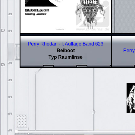
Perry Rhodan - I. Auflage Band 623
Beiboot
Perry
Typ Raumlinse