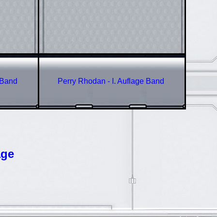
e Band
Perry Rhodan - I. Auflage Band
age