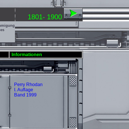
1801- 1900
ehmigung
des
Informationen
Perry Rhodan
I. Auflage
Band 1999