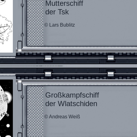
Mutterschiff
der Tsk
© Lars Bublitz
Großkampfschiff
der Wlatschiden
© Andreas Weiß