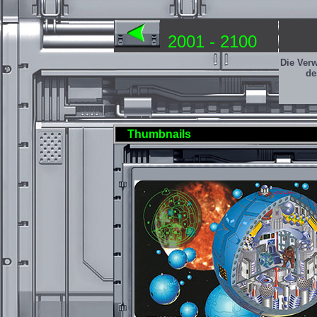
2001 - 2100
Die Ver
de
Thumbnails