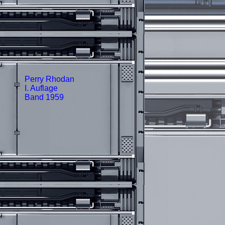
Perry Rhodan
I. Auflage
Band 1959