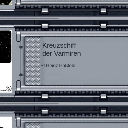
Kreuzschiff
der Varmiren
© Heinz Haßfeld