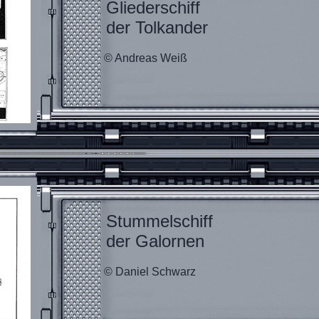
Gliederschiff
der Tolkander
© Andreas Weiß
Stummelschiff
der Galornen
© Daniel Schwarz