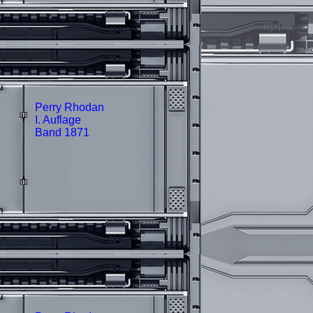
Perry Rhodan
I. Auflage
Band 1871