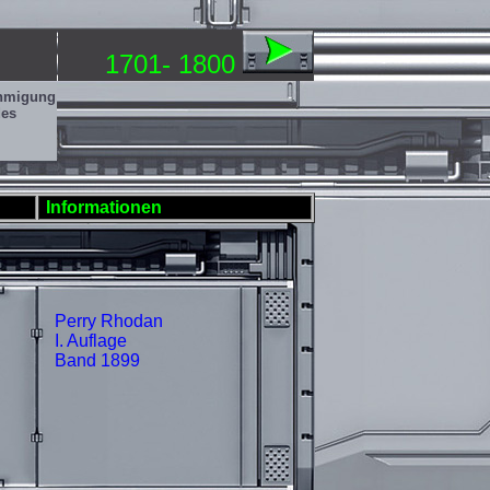
1701- 1800
ehmigung
des
Informationen
Perry Rhodan
I. Auflage
Band 1899