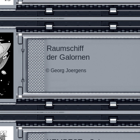
Raumschiff
der Galornen
© Georg Joergens