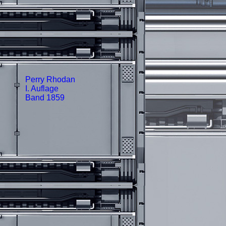
Perry Rhodan
I. Auflage
Band 1859