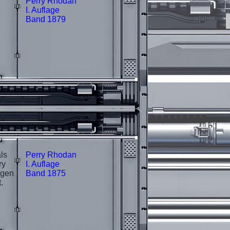
Perry Rhodan
I. Auflage
Band 1879
ls
Perry Rhodan
ry
I. Auflage
ogen
Band 1875
.