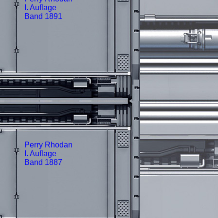
I. Auflage
Band 1891
Perry Rhodan
I. Auflage
Band 1887