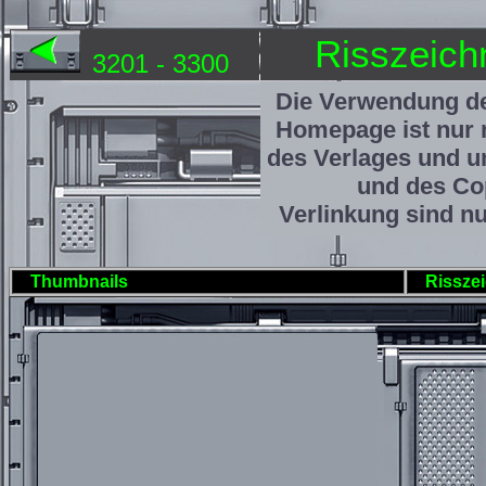
Risszeich
3201 - 3300
Die Verwendung de
Homepage ist nur 
des Verlages und u
und des Cop
Verlinkung sind nu
Thumbnails
Rissze