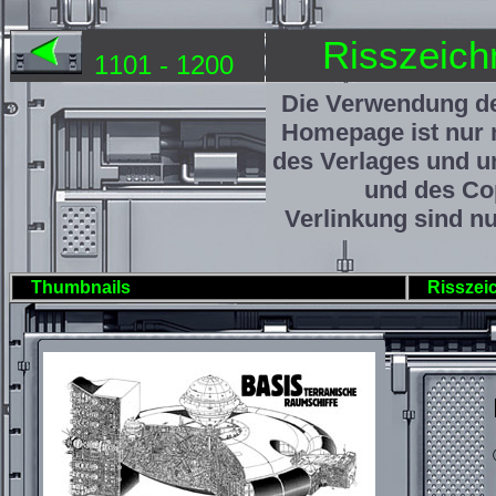
Risszeich
1101 - 1200
Die Verwendung de
Homepage ist nur 
des Verlages und u
und des Cop
Verlinkung sind nu
Thumbnails
Risszei