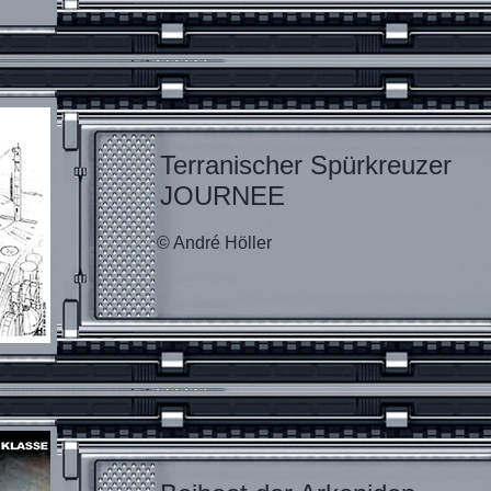
Terranischer Spürkreuzer
JOURNEE
© André Höller