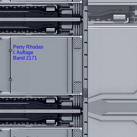
Perry Rhodan
I. Auflage
Band 2171