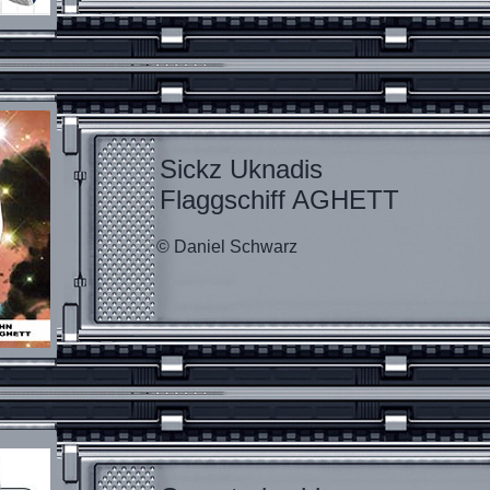
Sickz Uknadis
Flaggschiff AGHETT
© Daniel Schwarz