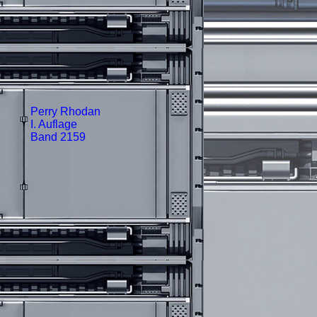
Perry Rhodan
I. Auflage
Band 2159