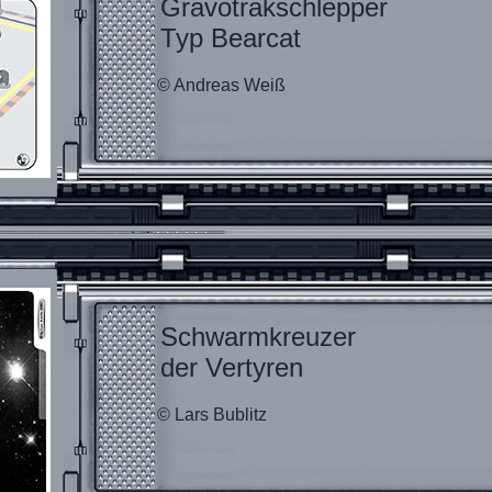
Gravotrakschlepper
Typ Bearcat
© Andreas Weiß
Schwarmkreuzer
der Vertyren
© Lars Bublitz