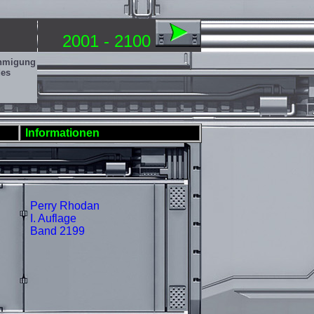
2001 - 2100
ehmigung
des
Informationen
Perry Rhodan
I. Auflage
Band 2199