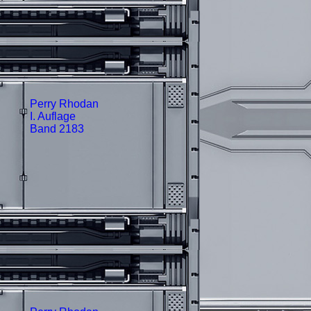
Perry Rhodan
I. Auflage
Band 2183