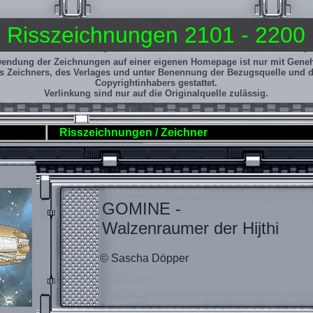
Risszeichnungen 2101 - 2200
wendung der Zeichnungen auf einer eigenen Homepage ist nur mit Gen
s Zeichners, des Verlages und unter Benennung der Bezugsquelle und 
Copyrightinhabers gestattet.
Verlinkung sind nur auf die Originalquelle zulässig.
Risszeichnungen / Zeichner
GOMINE -
Walzenraumer der Hijthi
© Sascha Döpper