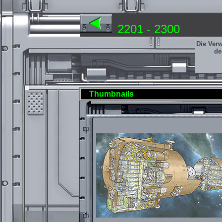
2201 - 2300
Die Ver
de
Thumbnails