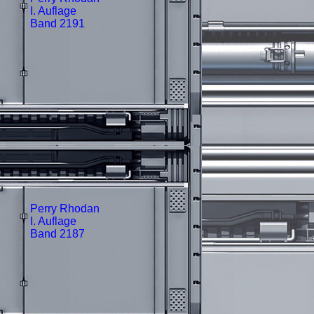
I. Auflage
Band 2191
Perry Rhodan
I. Auflage
Band 2187