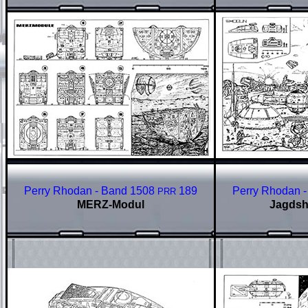
Perry Rhodan - Band 1508
189
Perry Rhodan 
PRR
MERZ-Modul
Jagdsh