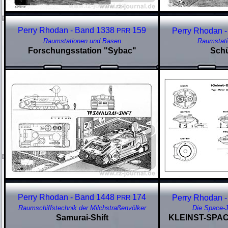
Perry Rhodan - Band 1338
159
Perry Rhodan 
PRR
Raumstationen und Basen
Raumstati
Forschungsstation "Sybac"
Schü
Perry Rhodan - Band 1448
174
Perry Rhodan 
PRR
Raumschiffstechnik der Milchstraßenvölker
Die Space-J
Samurai-Shift
KLEINST-SPACE