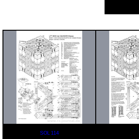
SOL 114
Model 1 Omni-U
Omni-Ultraschlachtschiff
für den mul