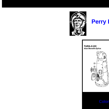
Perry R
Colo
T