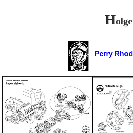
H
olg
Perry Rhodan