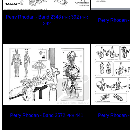
Perry Rhodan - Band
2348
392
PRR
PRR
Perry Rhodan 
392
NUG
Impulstriebwerk
Perry Rhodan - Band
2572
441
Perry Rhodan 
PRR
Terranisch
VARIO-1000
TARA