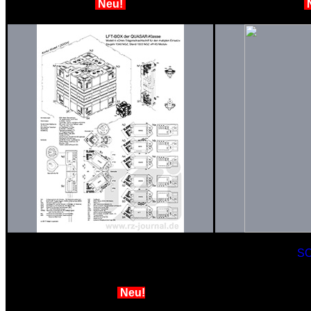
Neu!
Model 4 Omni-Ultraschlachtschiff
SO
für den multiplen Einsatz«
»Modul-BO
Upgarde Stand 1503 NGZ »PHIS
Kurzstrecken
Modul«
Neu!
Stand 1503 N