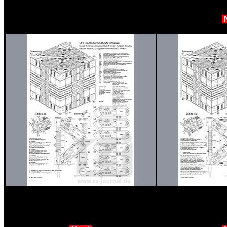
für den multiplen Einsatz«
Upgarde Stand 
Baujahr 1325 NGZ »ORIGIN«
Model 1 Omni-Ultraschlachtschiff
Model 1 Omni-U
für den multiplen Einsatz«
für den mul
Upgarde Stand 1464 NGZ »PHIS«
Upgarde Stand