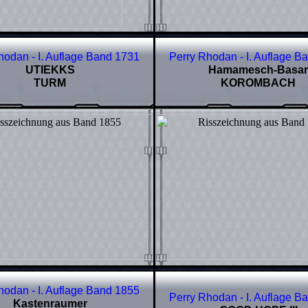
hodan - I. Auflage Band
1731
Perry Rhodan - I. Auflage B
UTIEKKS
Hamamesch-Basar
TURM
KOROMBACH
hodan - I. Auflage Band 1855
Perry Rhodan - I. Auflage B
Kastenraumer