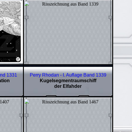
and
1331
Perry Rhodan - I. Auflage Band
1339
tion
Kugelsegmentraumschiff
der Elfahder