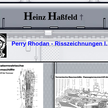
H
H
einz
aßfeld
†
Perry Rhodan - Risszeichnungen I.