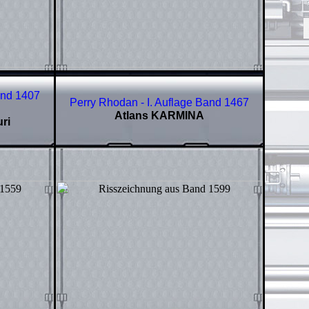
and
1407
Perry Rhodan - I. Auflage Band
1467
Atlans KARMINA
ri