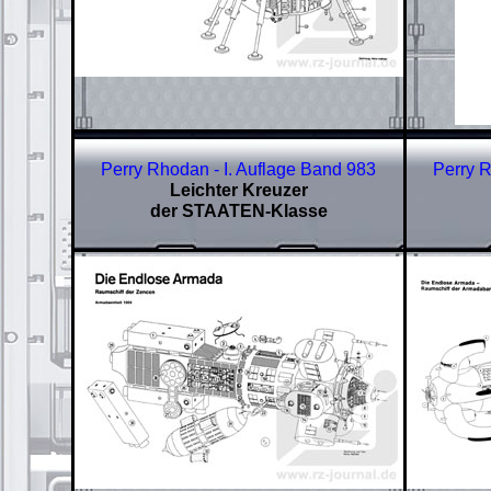
Perry Rhodan - I. Auflage Band 983
Perry R
Leichter Kreuzer
der STAATEN-Klasse