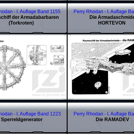
hodan - I. Auflage Band
1155
Perry Rhodan - I. Auflage B
hiff der Armadabarbaren
Die Armadaschmid
(Torkroten)
HORTEVON
hodan - I. Auflage Band
1223
Perry Rhodan - I. Auflage B
Sperreldgenerator
Die RAMADEV