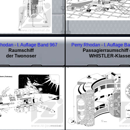
hodan - I. Auflage Band 967
Perry Rhodan - I. Auflage B
Raumschiff
Passagierraumschiff 
der Twonoser
WHISTLER-Klass