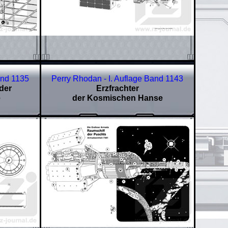
and 1135
Perry Rhodan - I. Auflage Band
1143
der
Erzfrachter
e
der Kosmischen Hanse