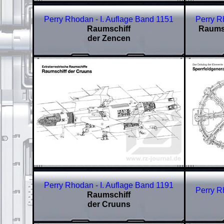
Perry Rhodan - I. Auflage Band
1151
Perry R
Raumschiff
Raumsc
der Zencen
Perry Rhodan - I. Auflage Band
1191
Perry R
Raumschiff
der Cruuns