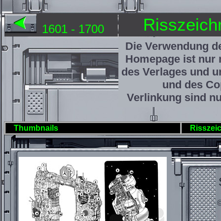
Risszeich
1601 - 1700
Die Verwendung de
Homepage ist nur 
des Verlages und u
und des Cop
Verlinkung sind nu
Thumbnails
Risszei
©