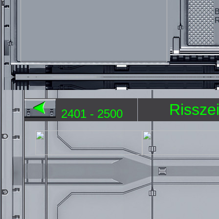
B
R
Rissze
2401 - 2500