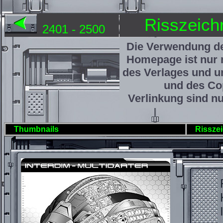
Risszeich
2401 - 2500
Die Verwendung de
Homepage ist nur 
des Verlages und u
und des Cop
Verlinkung sind nu
Thumbnails
Rissze