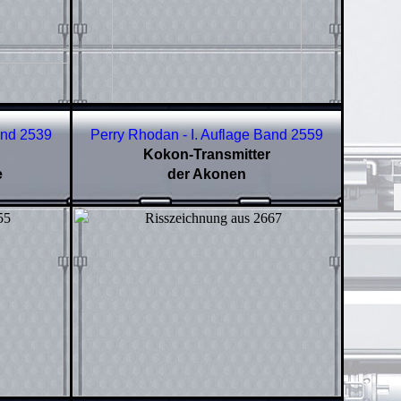
and
2539
Perry Rhodan - I. Auflage Band
2559
Kokon-Transmitter
e
der Akonen