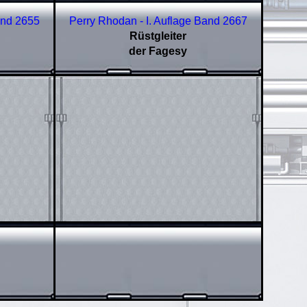
and
2655
Perry Rhodan - I. Auflage Band
2667
Rüstgleiter
der Fagesy