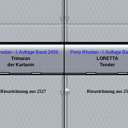
hodan - I. Auflage Band
2459
Perry Rhodan - I. Auflage B
Trimaran
LORETTA
der Kartanin
Tender