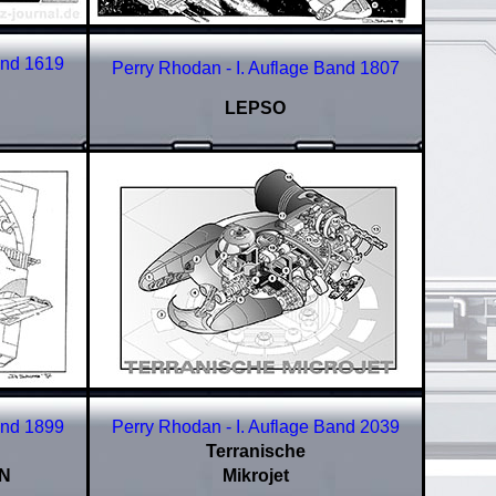
and
1619
Perry Rhodan - I. Auflage Band
1807
LEPSO
and
1899
Perry Rhodan - I. Auflage Band
2039
Terranische
AN
Mikrojet