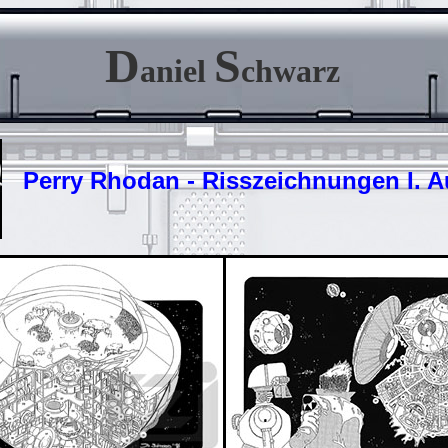
D
S
aniel
chwarz
Perry Rhodan - Risszeichnungen I. A