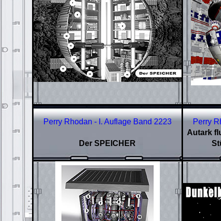
Perry Rhodan - I. Auflage Band
2223
Perry R
Autark fl
Der SPEICHER
St