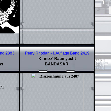
and
2383
Perry Rhodan - I. Auflage Band
2419
Kirmizz' Raumyacht
ns
BANDASARI