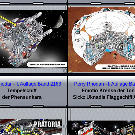
hodan - I. Auflage Band
2163
Perry Rhodan - I. Auflage B
Tempelschiff
Emotio-Krense der Ton
der Phensunkara
Sickz Uknadis Flaggschif