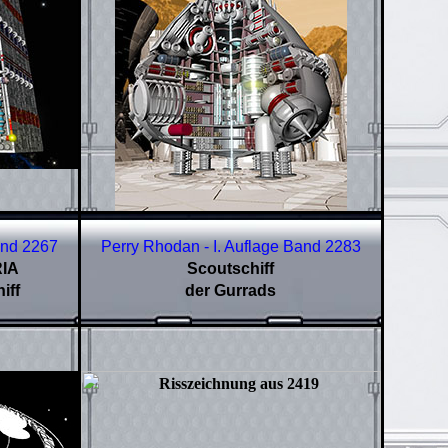
and
2267
Perry Rhodan - I. Auflage Band
2283
RIA
Scoutschiff
iff
der Gurrads