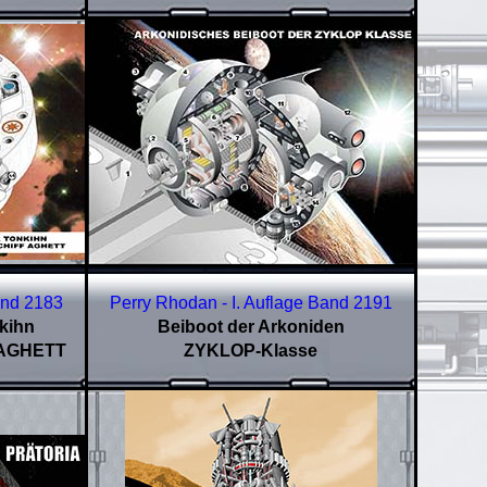
and
2183
Perry Rhodan - I. Auflage Band
2191
kihn
Beiboot der Arkoniden
f AGHETT
ZYKLOP-Klasse