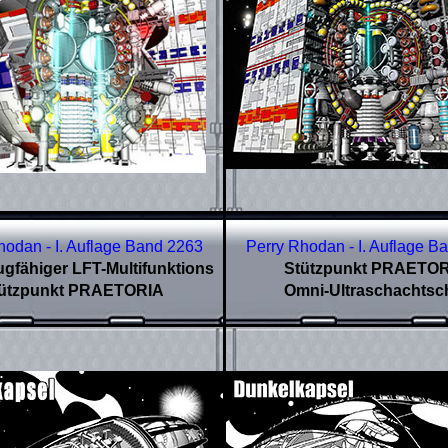
hodan - I. Auflage Band
2263
Perry Rhodan - I. Auflage B
ugfähiger LFT-Multifunktions
Stützpunkt PRAETO
ützpunkt PRAETORIA
Omni-Ultraschachtsch