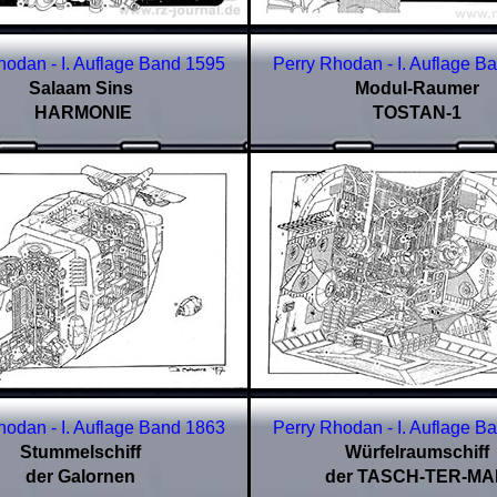
hodan - I. Auflage Band
1595
Perry Rhodan - I. Auflage B
Salaam Sins
Modul-Raumer
HARMONIE
TOSTAN-1
hodan - I. Auflage Band
1863
Perry Rhodan - I. Auflage B
Stummelschiff
Würfelraumschiff
der Galornen
der TASCH-TER-M