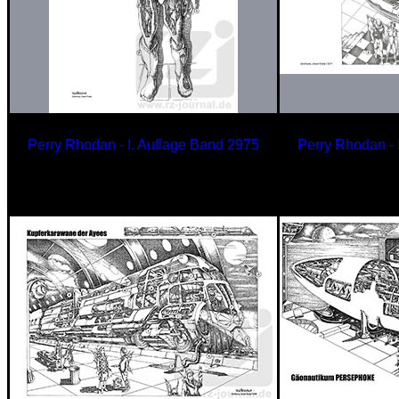
Perry Rhodan - I. Auflage Band
2975
Perry Rhodan - 
Hooris-Prozessor
CARPAZ – 
der Thoogondu
Kopfgeldjäger D