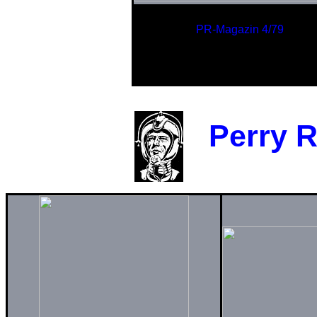
PR-Magazin 4/79
Gleiter
der Lemurer
Perry Rh