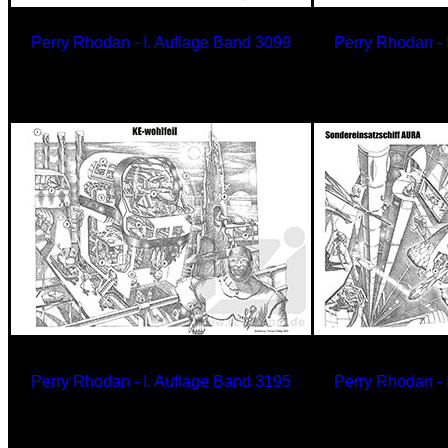
Perry Rhodan - I. Auflage Band
3099
Perry Rhodan - 
Kupferkarawane
Gäo
der Ayees
PER
Perry Rhodan - I. Auflage Band
3195
Perry Rhodan - 
KE-wohlfeil
Sondereins