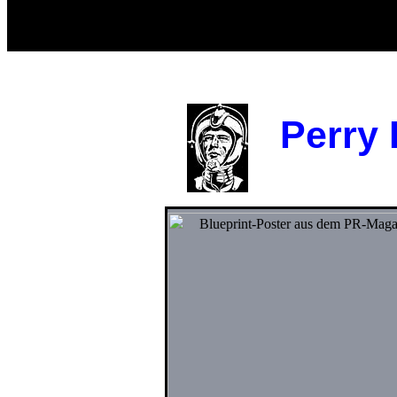
der IWAN I. GORATSCHIN
d
Perry R