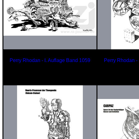
Perry Rhodan - I. Auflage Band 1059
Perry Rhodan - 
Abfangjäger
Rau
der REDHORSE-Baureihe
der
N