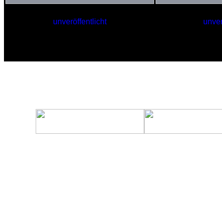
unveröffentlicht
unver
Hangar für
Terr
Fremdrassen
Fernauf