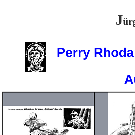
J
ür
Perry Rhodan 
A