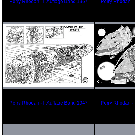
Perry Rhodan - I. Auflage Band 1867
Perry Rhodan - 
Gliederschiff der Tolkander
Trägersch
Perry Rhodan - I. Auflage Band 1947
Perry Rhodan - 
Raumschiff der Ginkoos
Großkampfschi