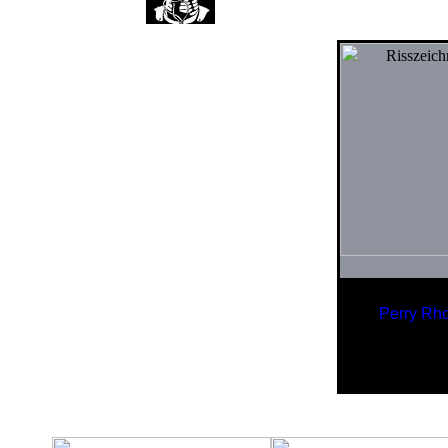
Perry Rh
Schw
d