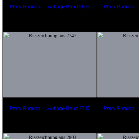
Perry Rhodan - I. Auflage Band 2635
Perry Rhodan - 
Haushaltsroboter HB8-FX
Urlau
der Whistler Company
Lu
Perry Rhodan - I. Auflage Band 2747
Perry Rhodan - 
OVPARSHIR
Transit
Raumschiff der Lucbarni
de