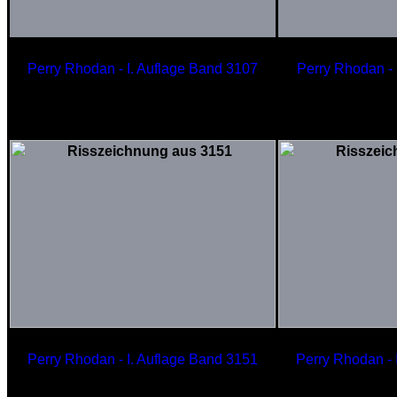
Perry Rhodan - I. Auflage Band 3107
Perry Rhodan - 
Ornamentrtaumer
TR
der Gharsen
der
Perry Rhodan - I. Auflage Band 3151
Perry Rhodan - 
Tefrodisches Ultraschlachtschiff
Ra