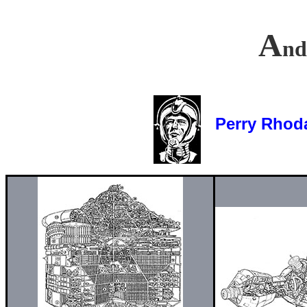
A
nd
Perry Rhoda