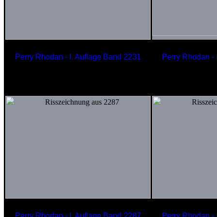
Perry Rhodan - I. Auflage Band 2231
Perry Rhodan - 
Arkonidischer Nachschubfrachter
Entde
KEON RHETOR-Klasse
- SAT
Perry Rhodan - I. Auflage Band 2287
Perry Rhodan - 