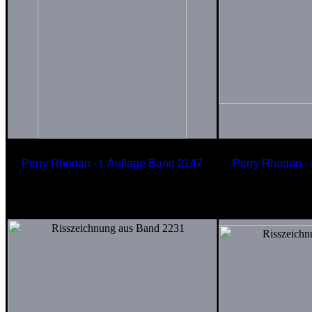
Perry Rhodan - I. Auflage Band 2147
Perry Rhodan - 
Arkonidischer 500-Meter
Gravitr
Schlachtkreuzer TERMON-Klasse
der USO 