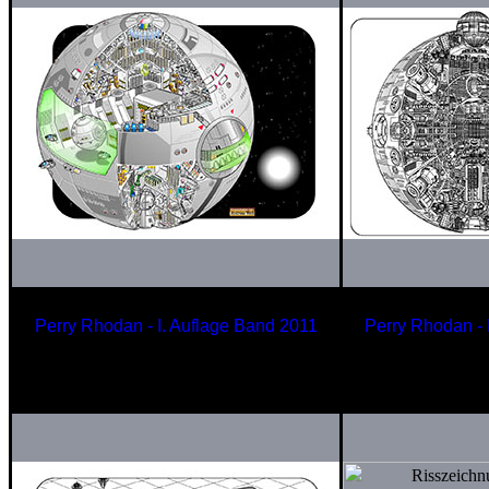
Perry Rhodan - I. Auflage Band 2011
Perry Rhodan - 
Bewaffneter Handelsraumer
Arkonidisches 
»Bullcarrier«-Klasse
Zhy