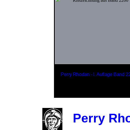
Perry Rhodan - I. Auflage Band 2
TRAJAN
Flaggschiff der USO
Perry Rho