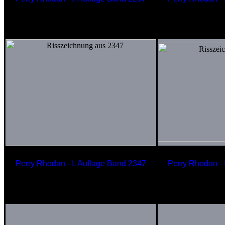
Sonnentaucher
Schwer
INTRALUX
der MIN
Perry Rhodan - I. Auflage Band 2347
Perry Rhodan - 
Terranisches Schlachtschiff
Ska
der APOLLO-Klasse -
KANDAHAR
LU